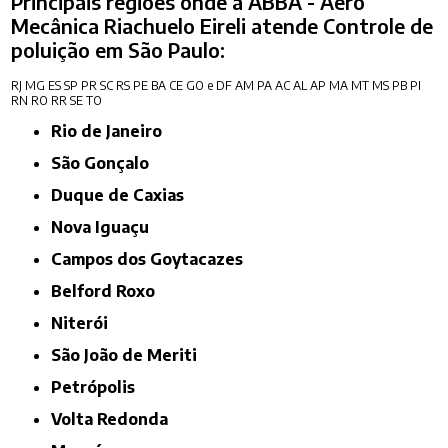
Principais regiões onde a ABBA - Aero
Mecânica Riachuelo Eireli atende Controle de
poluição em São Paulo:
RJ
MG
ES
SP
PR
SC
RS
PE
BA
CE
GO e DF
AM
PA
AC
AL
AP
MA
MT
MS
PB
PI
RN
RO
RR
SE
TO
Rio de Janeiro
São Gonçalo
Duque de Caxias
Nova Iguaçu
Campos dos Goytacazes
Belford Roxo
Niterói
São João de Meriti
Petrópolis
Volta Redonda