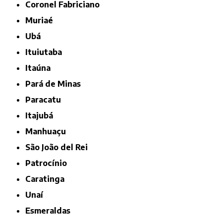
Coronel Fabriciano
Muriaé
Ubá
Ituiutaba
Itaúna
Pará de Minas
Paracatu
Itajubá
Manhuaçu
São João del Rei
Patrocínio
Caratinga
Unaí
Esmeraldas