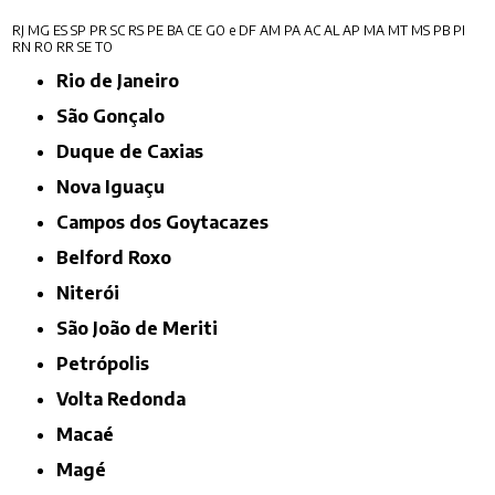
RJ
MG
ES
SP
PR
SC
RS
PE
BA
CE
GO e DF
AM
PA
AC
AL
AP
MA
MT
MS
PB
PI
RN
RO
RR
SE
TO
Rio de Janeiro
São Gonçalo
Duque de Caxias
Nova Iguaçu
Campos dos Goytacazes
Belford Roxo
Niterói
São João de Meriti
Petrópolis
Volta Redonda
Macaé
Magé