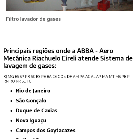
Filtro lavador de gases
Principais regiões onde a ABBA - Aero
Mecânica Riachuelo Eireli atende Sistema de
lavagem de gases:
RJ
MG
ES
SP
PR
SC
RS
PE
BA
CE
GO e DF
AM
PA
AC
AL
AP
MA
MT
MS
PB
PI
RN
RO
RR
SE
TO
Rio de Janeiro
São Gonçalo
Duque de Caxias
Nova Iguaçu
Campos dos Goytacazes