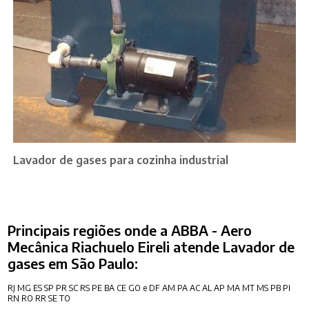
Lavador de gases para cozinha industrial
Principais regiões onde a ABBA - Aero
Mecânica Riachuelo Eireli atende Lavador de
gases em São Paulo:
RJ
MG
ES
SP
PR
SC
RS
PE
BA
CE
GO e DF
AM
PA
AC
AL
AP
MA
MT
MS
PB
PI
RN
RO
RR
SE
TO